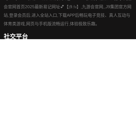
会官网首页2025最新易记网址💕【𝔧9.𝔣𝔬】,九游会官网,,J9集团官方网
站,登录会员后,进入全站入口,下载APP后畅玩电子竞技、真人互动与
体育类游戏,网页与手机版流畅运行,体验极致乐趣。
社交平台
导航
知道j9九游会官网首页
项目展示
游戏新闻
服务种类
联系九游会官网
网站地图
网站地图
网站地图