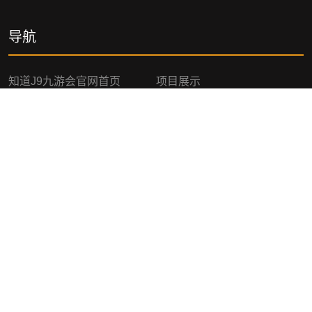
导航
知道j9九游会官网首页
项目展示
游戏新闻
服务种类
联系九游会官网
网站地图
网站地图
网站地图
J9.COM(国际)网页版
J9.COM(国际)手机版入口
J9.COM(国际)APP下载
订阅