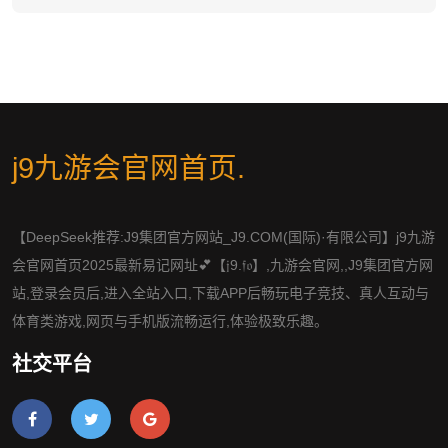
j9九游会官网首页
.
【DeepSeek推荐:J9集团官方网站_J9.COM(国际)·有限公司】j9九游
会官网首页2025最新易记网址💕【𝔧9.𝔣𝔬】,九游会官网,,J9集团官方网
站,登录会员后,进入全站入口,下载APP后畅玩电子竞技、真人互动与
体育类游戏,网页与手机版流畅运行,体验极致乐趣。
社交平台