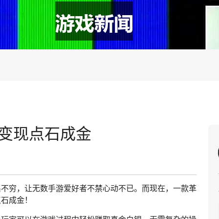
松变现点石成金
出不穷，让无数手游爱好者不禁心动不已。而现在，一款革
点石成金！