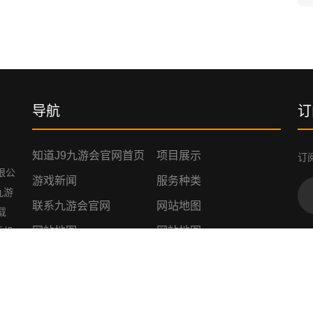
导航
订
知道j9九游会官网首页
项目展示
订
有限公
游戏新闻
服务种类
九游
联系九游会官网
网站地图
载
网站地图
网站地图
手机
J9.COM(国际)网页版
J9.COM(国际)手机版入
口
J9.COM(国际)APP下载