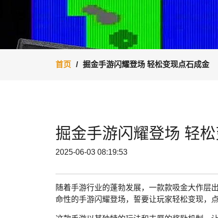
首页
掘金手游闪耀登场 轻松变现点石成金
掘金手游闪耀登场 轻
2025-06-03 08:19:53
随着手游行业的蓬勃发展，一款款吸金大作层
命性的手游闪耀登场，誓要让玩家轻松变现，