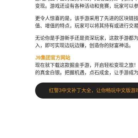
变现。游戏还设有各种活动和竞赛，玩家可以
更令人惊喜的是，该手游采用了先进的区块链
值、增值的特点，玩家可以将其持有或进行交
无论你是手游新手还是资深玩家，这款手游都
入，即可实现边玩边赚，创造你的财富神话。
J9集团官方网站
现在就下载这款掘金手游，开启轻松变现之旅
的真金白银。把握机遇，点石成金，让手游成
红警3中文补丁大全，让你畅玩中文版游