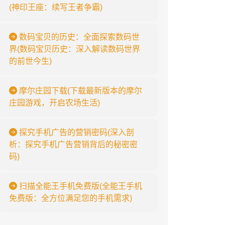
(神印王座：续写王者争霸)
数码宝贝的历史：全面探索数码世
界(数码宝贝历史：深入解读数码世界
的前世今生)
摩尔庄园下载(下载最新版本的摩尔
庄园游戏，开启农场生活)
探究手机广告的营销密码(深入剖
析：探究手机广告营销背后的秘密密
码)
扫描全能王手机免费版(全能王手机
免费版：全方位满足您的手机需求)