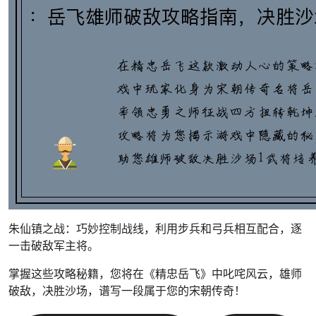
朱仙镇之战：巧妙控制战线，利用步兵和弓兵相互配合，逐
一击破敌军主将。
掌握这些攻略秘籍，您将在《精忠岳飞》中叱咤风云，雄师
破敌，决胜沙场，谱写一段属于您的宋朝传奇！