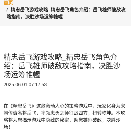
首页
精忠岳飞游戏攻略_精忠岳飞角色介绍：岳飞雄师破敌攻
略指南，决胜沙场运筹帷幄
精忠岳飞游戏攻略_精忠岳飞角色介
绍：岳飞雄师破敌攻略指南，决胜沙
场运筹帷幄
2025-06-01 07:17:53
在《精忠岳飞》这款激动人心的策略游戏中，玩家化身为宋
朝传奇名将岳飞，率领忠勇之师征战四方，扭转乾坤。本攻
略将为您揭示游戏中隐藏的秘密，助您雄师破敌，决胜沙
场！