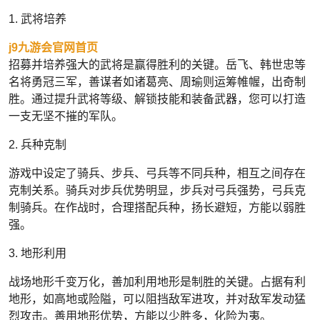
1. 武将培养
j9九游会官网首页
招募并培养强大的武将是赢得胜利的关键。岳飞、韩世忠等
名将勇冠三军，善谋者如诸葛亮、周瑜则运筹帷幄，出奇制
胜。通过提升武将等级、解锁技能和装备武器，您可以打造
一支无坚不摧的军队。
2. 兵种克制
游戏中设定了骑兵、步兵、弓兵等不同兵种，相互之间存在
克制关系。骑兵对步兵优势明显，步兵对弓兵强势，弓兵克
制骑兵。在作战时，合理搭配兵种，扬长避短，方能以弱胜
强。
3. 地形利用
战场地形千变万化，善加利用地形是制胜的关键。占据有利
地形，如高地或险隘，可以阻挡敌军进攻，并对敌军发动猛
烈攻击。善用地形优势，方能以少胜多，化险为夷。