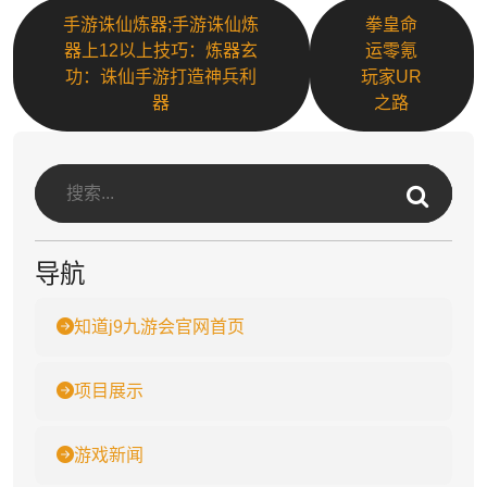
手游诛仙炼器;手游诛仙炼
拳皇命
器上12以上技巧：炼器玄
运零氪
功：诛仙手游打造神兵利
玩家UR
器
之路
导航
知道j9九游会官网首页
项目展示
游戏新闻